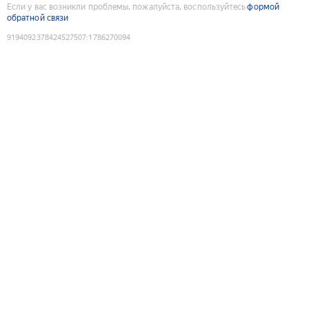
Если у вас возникли проблемы, пожалуйста, воспользуйтесь
формой
обратной связи
9194092378424527507
:
1786270094