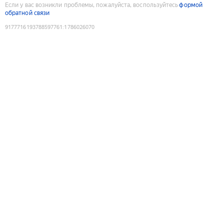
Если у вас возникли проблемы, пожалуйста, воспользуйтесь
формой
обратной связи
9177716193788597761
:
1786026070