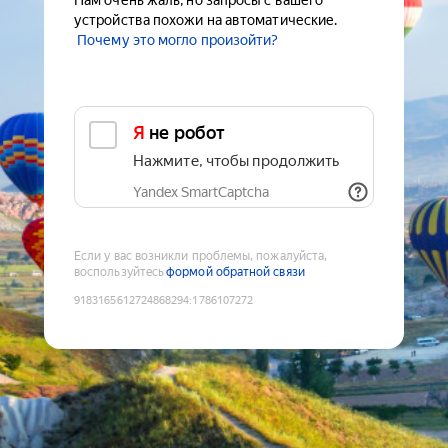
Нам очень жаль, но запросы с вашего
устройства похожи на автоматические.
Почему это могло произойти?
Я не робот
Нажмите, чтобы продолжить
Yandex SmartCaptcha
Если у вас возникли проблемы, пожалуйста,
воспользуйтесь
формой обратной связи
9183165612724868294
:
1786107272