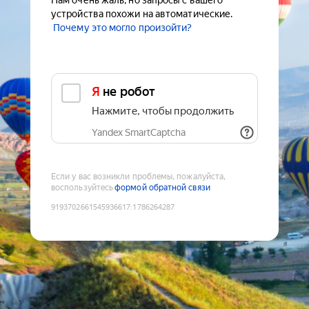
Нам очень жаль, но запросы с вашего
устройства похожи на автоматические.
Почему это могло произойти?
Я не робот
Нажмите, чтобы продолжить
Yandex SmartCaptcha
Если у вас возникли проблемы, пожалуйста,
воспользуйтесь
формой обратной связи
9193702661545936617
:
1786264287