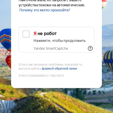
Нам очень жаль, но запросы с вашего
устройства похожи на автоматические.
Почему это могло произойти?
Я не робот
Нажмите, чтобы продолжить
Yandex SmartCaptcha
Если у вас возникли проблемы, пожалуйста,
воспользуйтесь
формой обратной связи
9194127029482489912
:
1786270610