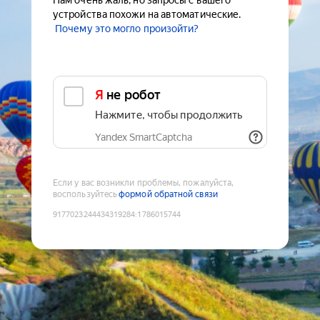
Нам очень жаль, но запросы с вашего
устройства похожи на автоматические.
Почему это могло произойти?
Я не робот
Нажмите, чтобы продолжить
Yandex SmartCaptcha
Если у вас возникли проблемы, пожалуйста,
воспользуйтесь
формой обратной связи
9177023244434319284
:
1786015744