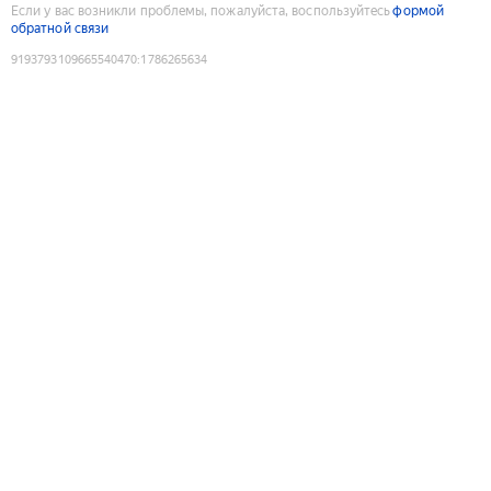
Если у вас возникли проблемы, пожалуйста, воспользуйтесь
формой
обратной связи
9193793109665540470
:
1786265634