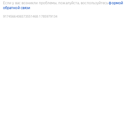
Если у вас возникли проблемы, пожалуйста, воспользуйтесь
формой
обратной связи
9174566406573551468
:
1785979134