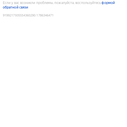
Если у вас возникли проблемы, пожалуйста, воспользуйтесь
формой
обратной связи
9199217935554360290
:
1786346471