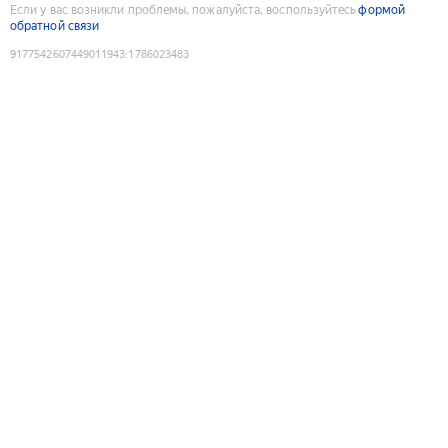
Если у вас возникли проблемы, пожалуйста, воспользуйтесь
формой
обратной связи
9177542607449011943
:
1786023483