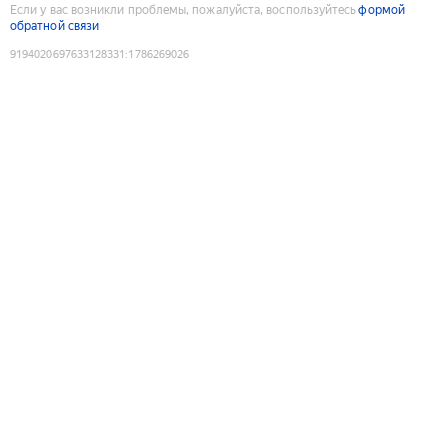
Если у вас возникли проблемы, пожалуйста, воспользуйтесь
формой
обратной связи
9194020697633128331
:
1786269026