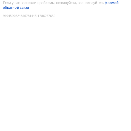
Если у вас возникли проблемы, пожалуйста, воспользуйтесь
формой
обратной связи
9194599621846781415
:
1786277652