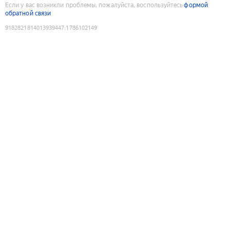
Если у вас возникли проблемы, пожалуйста, воспользуйтесь
формой
обратной связи
9182821814013939447
:
1786102149