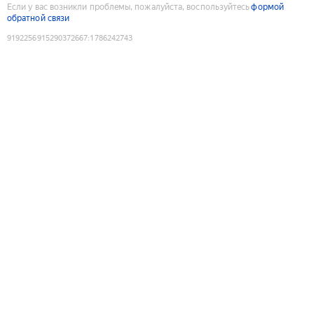
Если у вас возникли проблемы, пожалуйста, воспользуйтесь
формой
обратной связи
9192256915290372667
:
1786242743