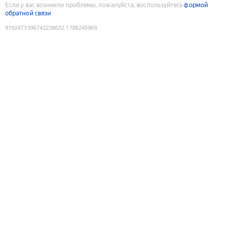
Если у вас возникли проблемы, пожалуйста, воспользуйтесь
формой
обратной связи
9192473396742238632
:
1786245969