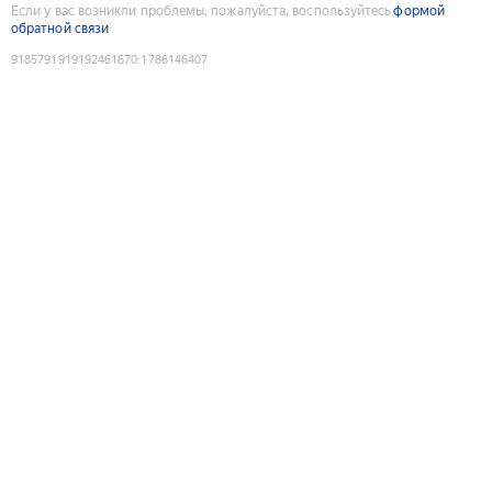
Если у вас возникли проблемы, пожалуйста, воспользуйтесь
формой
обратной связи
9185791919192461670
:
1786146407