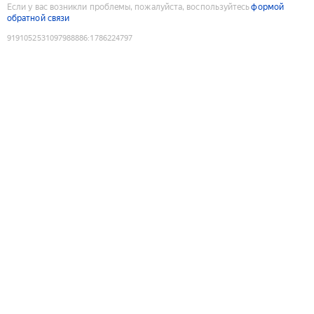
Если у вас возникли проблемы, пожалуйста, воспользуйтесь
формой
обратной связи
9191052531097988886
:
1786224797