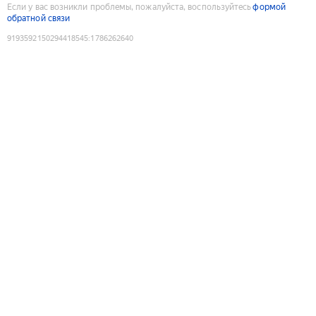
Если у вас возникли проблемы, пожалуйста, воспользуйтесь
формой
обратной связи
9193592150294418545
:
1786262640