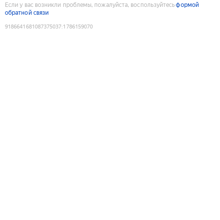
Если у вас возникли проблемы, пожалуйста, воспользуйтесь
формой
обратной связи
9186641681087375037
:
1786159070