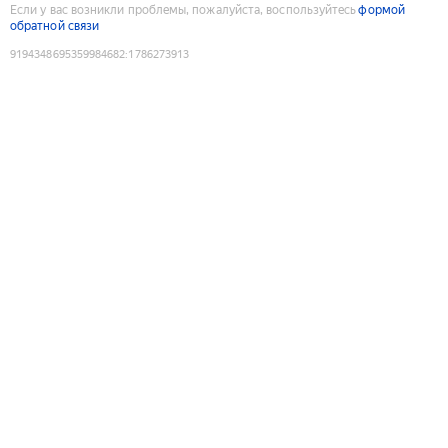
Если у вас возникли проблемы, пожалуйста, воспользуйтесь
формой
обратной связи
9194348695359984682
:
1786273913