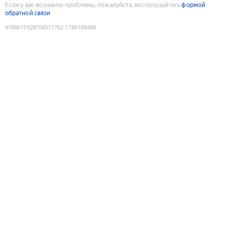
Если у вас возникли проблемы, пожалуйста, воспользуйтесь
формой
обратной связи
9188615928706511762
:
1786188488