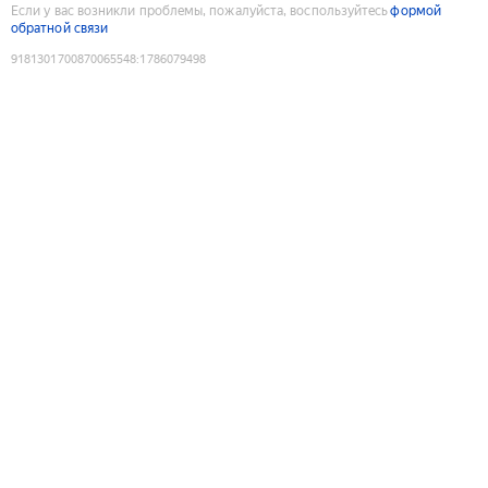
Если у вас возникли проблемы, пожалуйста, воспользуйтесь
формой
обратной связи
9181301700870065548
:
1786079498