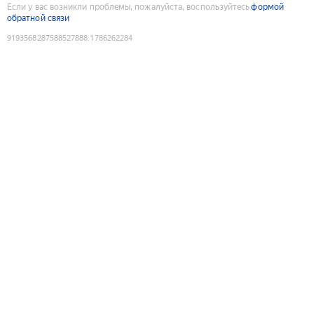
Если у вас возникли проблемы, пожалуйста, воспользуйтесь
формой
обратной связи
9193568287588527888
:
1786262284