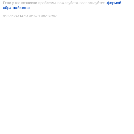
Если у вас возникли проблемы, пожалуйста, воспользуйтесь
формой
обратной связи
9185112411475178167
:
1786136282