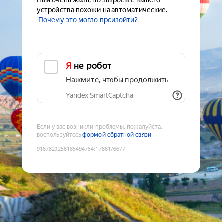
Нам очень жаль, но запросы с вашего
устройства похожи на автоматические.
Почему это могло произойти?
Я не робот
Нажмите, чтобы продолжить
Yandex SmartCaptcha
Если у вас возникли проблемы, пожалуйста,
воспользуйтесь
формой обратной связи
9187823256185494754
:
1786176677