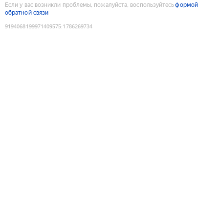
Если у вас возникли проблемы, пожалуйста, воспользуйтесь
формой
обратной связи
9194068199971409575
:
1786269734