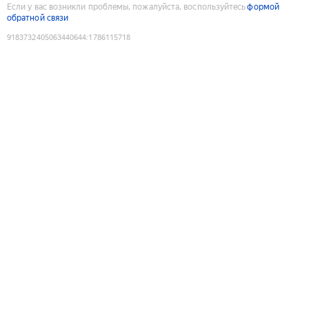
Если у вас возникли проблемы, пожалуйста, воспользуйтесь
формой
обратной связи
9183732405063440644
:
1786115718