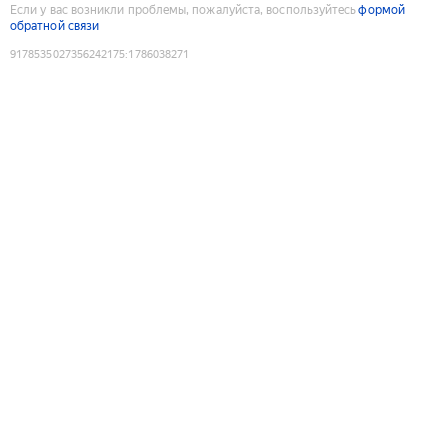
Если у вас возникли проблемы, пожалуйста, воспользуйтесь
формой
обратной связи
9178535027356242175
:
1786038271