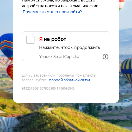
Нам очень жаль, но запросы с вашего
устройства похожи на автоматические.
Почему это могло произойти?
Я не робот
Нажмите, чтобы продолжить
Yandex SmartCaptcha
Если у вас возникли проблемы, пожалуйста,
воспользуйтесь
формой обратной связи
9182378661637835980
:
1786095546