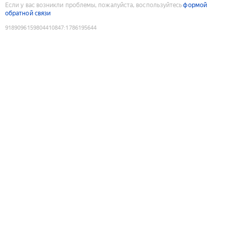
Если у вас возникли проблемы, пожалуйста, воспользуйтесь
формой
обратной связи
9189096159804410847
:
1786195644