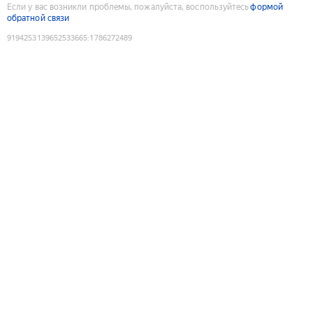
Если у вас возникли проблемы, пожалуйста, воспользуйтесь
формой
обратной связи
9194253139652533665
:
1786272489