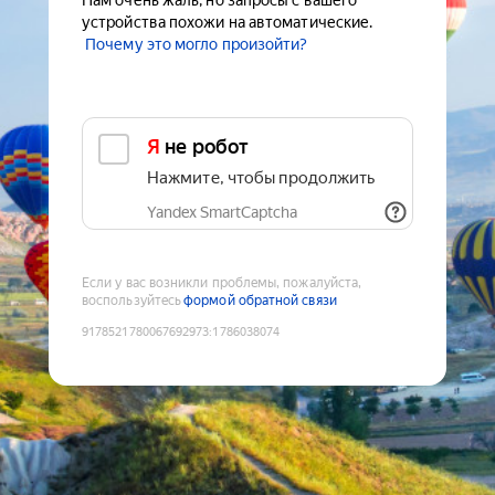
Нам очень жаль, но запросы с вашего
устройства похожи на автоматические.
Почему это могло произойти?
Я не робот
Нажмите, чтобы продолжить
Yandex SmartCaptcha
Если у вас возникли проблемы, пожалуйста,
воспользуйтесь
формой обратной связи
9178521780067692973
:
1786038074