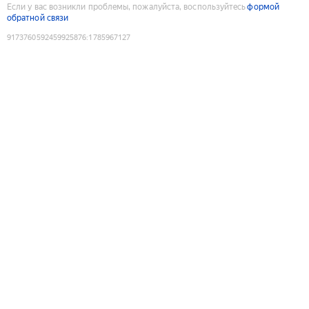
Если у вас возникли проблемы, пожалуйста, воспользуйтесь
формой
обратной связи
9173760592459925876
:
1785967127