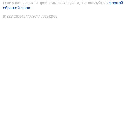
Если у вас возникли проблемы, пожалуйста, воспользуйтесь
формой
обратной связи
9192212936437707901
:
1786242088