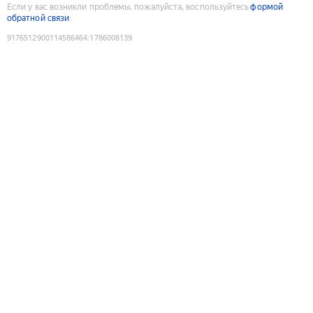
Если у вас возникли проблемы, пожалуйста, воспользуйтесь
формой
обратной связи
9176512900114586464
:
1786008139