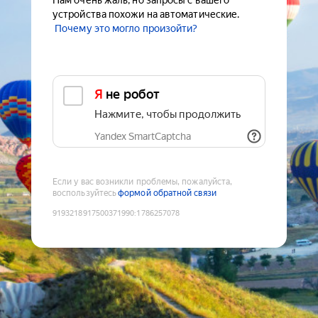
Нам очень жаль, но запросы с вашего
устройства похожи на автоматические.
Почему это могло произойти?
Я не робот
Нажмите, чтобы продолжить
Yandex SmartCaptcha
Если у вас возникли проблемы, пожалуйста,
воспользуйтесь
формой обратной связи
9193218917500371990
:
1786257078