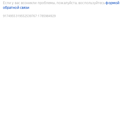
Если у вас возникли проблемы, пожалуйста, воспользуйтесь
формой
обратной связи
9174955319552539767
:
1785984929