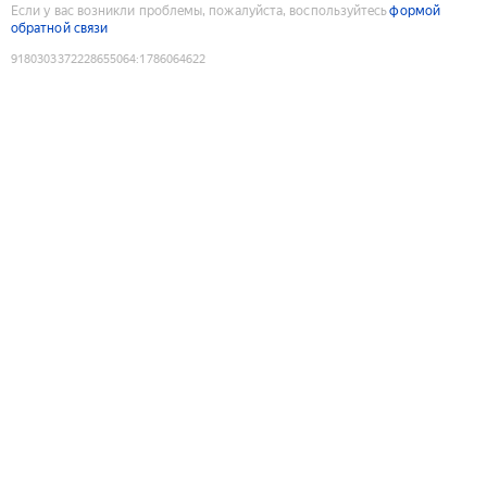
Если у вас возникли проблемы, пожалуйста, воспользуйтесь
формой
обратной связи
9180303372228655064
:
1786064622