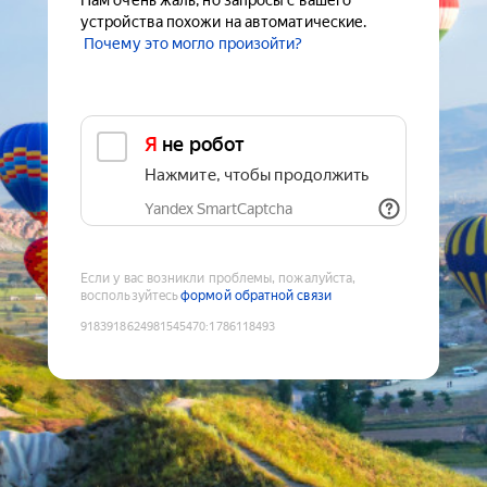
Нам очень жаль, но запросы с вашего
устройства похожи на автоматические.
Почему это могло произойти?
Я не робот
Нажмите, чтобы продолжить
Yandex SmartCaptcha
Если у вас возникли проблемы, пожалуйста,
воспользуйтесь
формой обратной связи
9183918624981545470
:
1786118493