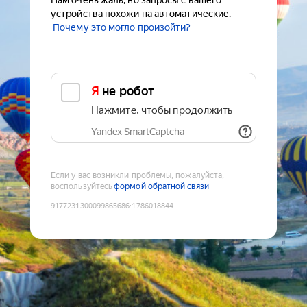
Нам очень жаль, но запросы с вашего
устройства похожи на автоматические.
Почему это могло произойти?
Я не робот
Нажмите, чтобы продолжить
Yandex SmartCaptcha
Если у вас возникли проблемы, пожалуйста,
воспользуйтесь
формой обратной связи
9177231300099865686
:
1786018844