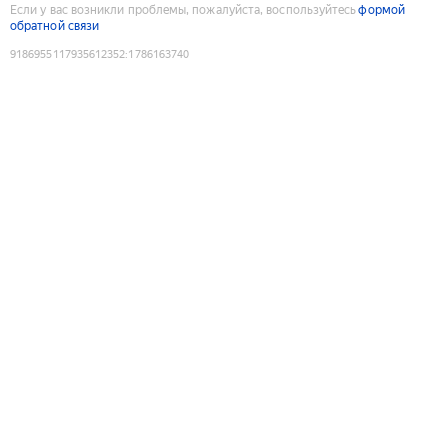
Если у вас возникли проблемы, пожалуйста, воспользуйтесь
формой
обратной связи
9186955117935612352
:
1786163740