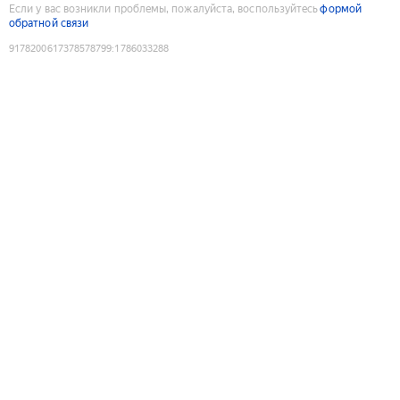
Если у вас возникли проблемы, пожалуйста, воспользуйтесь
формой
обратной связи
9178200617378578799
:
1786033288