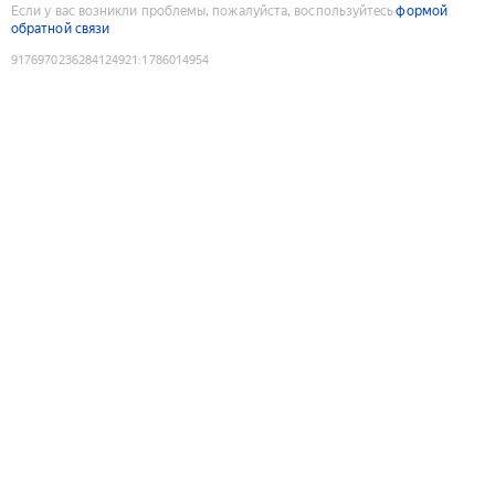
Если у вас возникли проблемы, пожалуйста, воспользуйтесь
формой
обратной связи
9176970236284124921
:
1786014954