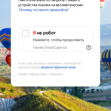
Нам очень жаль, но запросы с вашего
устройства похожи на автоматические.
Почему это могло произойти?
Я не робот
Нажмите, чтобы продолжить
Yandex SmartCaptcha
Если у вас возникли проблемы, пожалуйста,
воспользуйтесь
формой обратной связи
9189651766638214835
:
1786203924