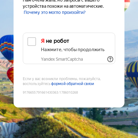
Нам очень жаль, но запросы с вашего
устройства похожи на автоматические.
Почему это могло произойти?
Я не робот
Нажмите, чтобы продолжить
Yandex SmartCaptcha
Если у вас возникли проблемы, пожалуйста,
воспользуйтесь
формой обратной связи
9176655791661430363
:
1786010268