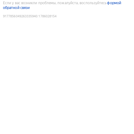
Если у вас возникли проблемы, пожалуйста, воспользуйтесь
формой
обратной связи
9177856049263335940
:
1786028154