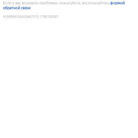
Если у вас возникли проблемы, пожалуйста, воспользуйтесь
формой
обратной связи
9186594535432667375
:
1786158367