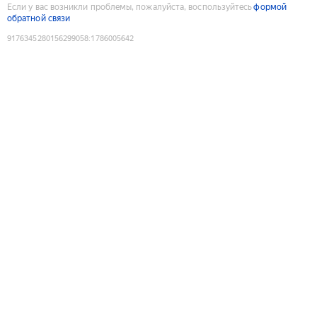
Если у вас возникли проблемы, пожалуйста, воспользуйтесь
формой
обратной связи
9176345280156299058
:
1786005642