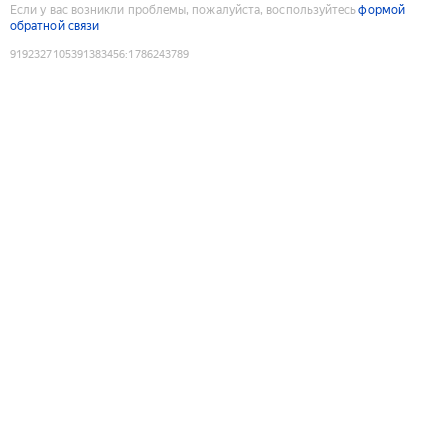
Если у вас возникли проблемы, пожалуйста, воспользуйтесь
формой
обратной связи
9192327105391383456
:
1786243789