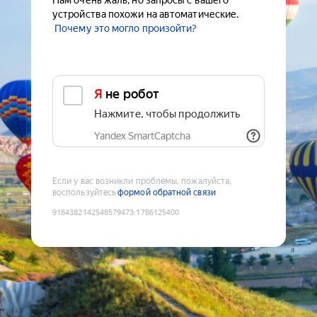
Нам очень жаль, но запросы с вашего
устройства похожи на автоматические.
Почему это могло произойти?
Я не робот
Нажмите, чтобы продолжить
Yandex SmartCaptcha
Если у вас возникли проблемы, пожалуйста,
воспользуйтесь
формой обратной связи
9184382142548579473
:
1786125400